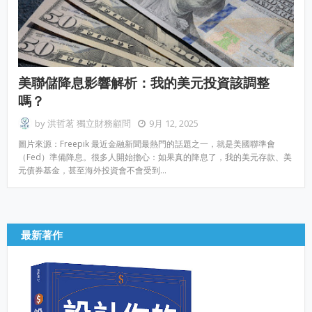
美聯儲降息影響解析：我的美元投資該調整
嗎？
by
洪哲茗 獨立財務顧問
9月 12, 2025
圖片來源：Freepik 最近金融新聞最熱門的話題之一，就是美國聯準會
（Fed）準備降息。很多人開始擔心：如果真的降息了，我的美元存款、美
元債券基金，甚至海外投資會不會受到…
最新著作