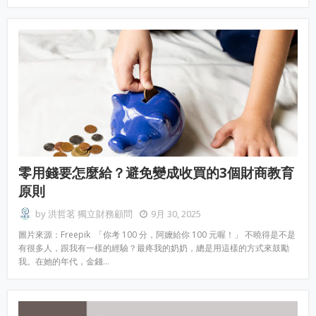
零用錢要怎麼給？避免變成收買的3個財商教育
原則
by
洪哲茗 獨立財務顧問
9月 30, 2025
圖片來源：Freepik 「你考 100 分，阿嬤給你 100 元喔！」 不曉得是不是
有很多人，跟我有一樣的經驗？最疼我的奶奶，總是用這樣的方式來鼓勵
我。在她的年代，金錢…