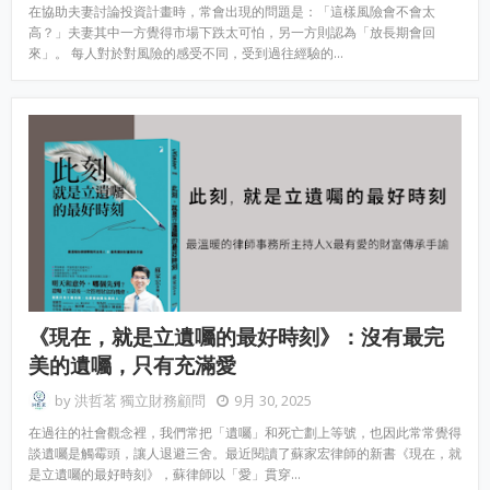
在協助夫妻討論投資計畫時，常會出現的問題是：「這樣風險會不會太
高？」夫妻其中一方覺得市場下跌太可怕，另一方則認為「放長期會回
來」。 每人對於對風險的感受不同，受到過往經驗的…
《現在，就是立遺囑的最好時刻》：沒有最完
美的遺囑，只有充滿愛
by
洪哲茗 獨立財務顧問
9月 30, 2025
在過往的社會觀念裡，我們常把「遺囑」和死亡劃上等號，也因此常常覺得
談遺囑是觸霉頭，讓人退避三舍。最近閱讀了蘇家宏律師的新書《現在，就
是立遺囑的最好時刻》，蘇律師以「愛」貫穿…