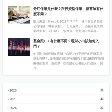
分紅保單是什麼？跟投資型保單、儲蓄險有什
麼不同？
圖片來源：Freepik 2023年下半年，國內著名的壽險
公司時隔13年再次推出「分紅保單」，憑藉著龐大的
業務大軍，又狂吸了一波保費。究竟分紅保單有…
基金跟ETF有什麼不同？理財小白該如何入
門？
你是剛接觸理財的理財小白嗎？時下熱門的理財工具-
基金與ETF，是否讓你感到有些困惑？讓我來簡單說明
兩者的差異，並提供一些理財初心者的入門建議。 照
片…
2026
18
2025
42
2024
29