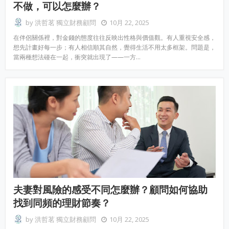
不做，可以怎麼辦？
by
洪哲茗 獨立財務顧問
10月 22, 2025
在伴侶關係裡，對金錢的態度往往反映出性格與價值觀。有人重視安全感，
想先計畫好每一步；有人相信順其自然，覺得生活不用太多框架。問題是，
當兩種想法碰在一起，衝突就出現了——一方…
夫妻對風險的感受不同怎麼辦？顧問如何協助
找到同頻的理財節奏？
by
洪哲茗 獨立財務顧問
10月 22, 2025