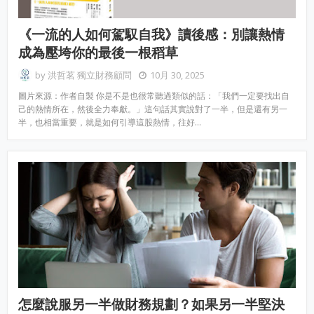
《一流的人如何駕馭自我》讀後感：別讓熱情
成為壓垮你的最後一根稻草
by
洪哲茗 獨立財務顧問
10月 30, 2025
圖片來源：作者自製 你是不是也很常聽過類似的話：「我們一定要找出自
己的熱情所在，然後全力奉獻。」這句話其實說對了一半，但是還有另一
半，也相當重要，就是如何引導這股熱情，往好…
怎麼說服另一半做財務規劃？如果另一半堅決