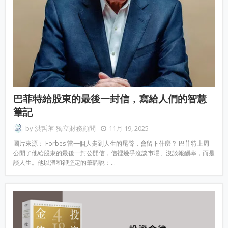
巴菲特給股東的最後一封信，寫給人們的智慧
筆記
by
洪哲茗 獨立財務顧問
11月 19, 2025
圖片來源： Forbes 當一個人走到人生的尾聲，會留下什麼？ 巴菲特上周
公開了他給股東的最後一封公開信，信裡幾乎沒談市場、沒談報酬率，而是
談人生。他以溫和卻堅定的筆調說：…