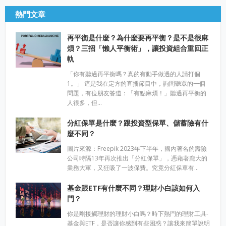
熱門文章
再平衡是什麼？為什麼要再平衡？是不是很麻
煩？三招「懶人平衡術」，讓投資組合重回正
軌
「你有聽過再平衡嗎？真的有動手做過的人請打個
1。」 這是我在定方的直播節目中，詢問聽眾的一個
問題，有位朋友答道：「有點麻煩！」聽過再平衡的
人很多，但…
分紅保單是什麼？跟投資型保單、儲蓄險有什
麼不同？
圖片來源：Freepik 2023年下半年，國內著名的壽險
公司時隔13年再次推出「分紅保單」，憑藉著龐大的
業務大軍，又狂吸了一波保費。究竟分紅保單有…
基金跟ETF有什麼不同？理財小白該如何入
門？
你是剛接觸理財的理財小白嗎？時下熱門的理財工具-
基金與ETF，是否讓你感到有些困惑？讓我來簡單說明