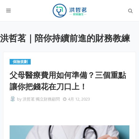
洪哲茗｜陪你持續前進的財務教練
保險規劃
父母醫療費用如何準備？三個重點
讓你把錢花在刀口上！
by
洪哲茗 獨立財務顧問
4月 12, 2023