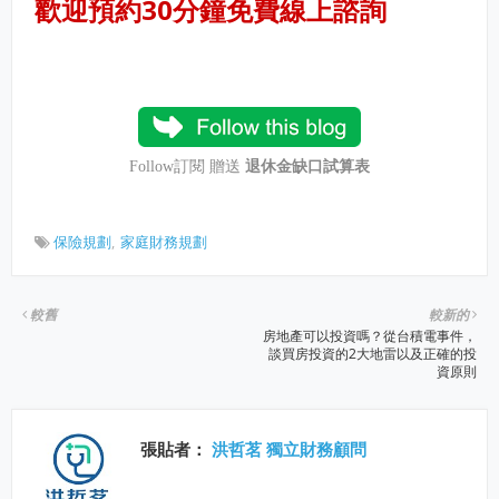
歡迎
預約30分鐘免費線上諮詢
Follow訂閱 贈送
退休金缺口試算表
保險規劃
家庭財務規劃
較舊
較新的
房地產可以投資嗎？從台積電事件，
談買房投資的2大地雷以及正確的投
資原則
張貼者：
洪哲茗 獨立財務顧問