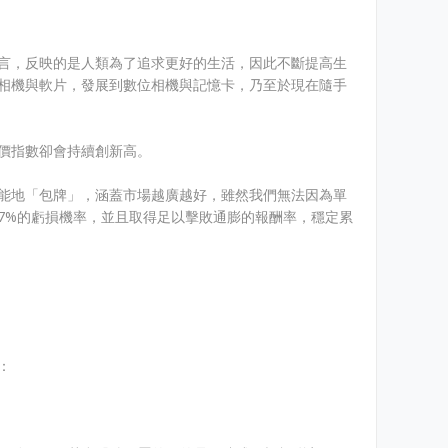
言，反映的是人類為了追求更好的生活，因此不斷提高生
相機與軟片，發展到數位相機與記憶卡，乃至於現在隨手
價指數卻會持續創新高。
能地
「
包牌
」，涵蓋市場越廣越好，雖然我們無法因為單
47%的虧損機率，並且取得足以擊敗通膨的報酬率，穩定累
：