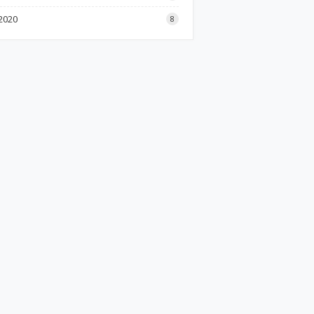
2020
8