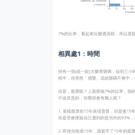
7%的比率，看起來比樂透高耶，所以選
相異處1：時間
持有一張(或一組)大樂透號碼，短則三
程中，你突然
「
感覺
」這組號碼不會中，
但是，股票呢？上面那個7%的比率，指
不改其意的，你覺得會有幾人呢？
1. 某檔股票前15年表現普普，但是後1
你是否會懷疑自己選到的是另外的93%，
2. 即使你熬過15年，當套牢了15年的