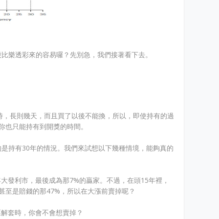
股比樂透彩來的容易囉？先別急，我們接著看下去。
小時，長則幾天，而且買了以後不能換，所以，即使持有的過
你也只能持有到開獎的時間。
的是持有30年的情況。我們來試想以下幾種情境，能夠真的
5年大發利市，最後成為那7%的贏家。不過，在頭15年裡，
甚至是賠錢的那47%，所以在大漲前賣掉呢？
股票解套時，你會不會想賣掉？